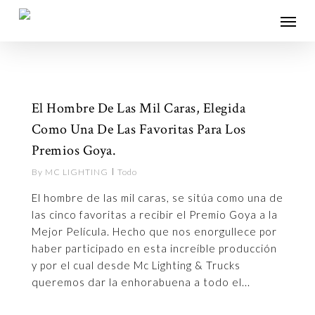
Skip
Menu
to
main
content
1
El Hombre De Las Mil Caras, Elegida
Como Una De Las Favoritas Para Los
Premios Goya.
By
MC LIGHTING
Todo
El hombre de las mil caras, se sitúa como una de
las cinco favoritas a recibir el Premio Goya a la
Mejor Película. Hecho que nos enorgullece por
haber participado en esta increíble producción
y por el cual desde Mc Lighting & Trucks
queremos dar la enhorabuena a todo el...