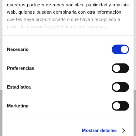
nuestros partners de redes sociales, publicidad y análisis
En 1898, 57 soldados españoles hambrientos,
web, quienes pueden combinarla con otra información
débiles y enfermos, defendieron el último
que les haya proporcionado o que hayan recopilado a
territorio de España en las Filipinas: una
partir del uso que haya hecho de sus servicios.
pequeña iglesia en Baler, donde resistieron
durante 337 días, esperando la llegada de unos
Selección
refuerzos, que nunca llegaron. En 1896, estalló
Necesario
de
la rebelión de las lejanas Filipinas denominada
consentimiento
con el Grito...
Preferencias
Estadística
Marketing
Mostrar detalles