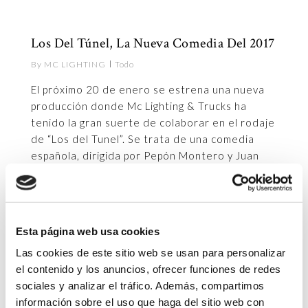
2
Los Del Túnel, La Nueva Comedia Del 2017
By
MC LIGHTING
Todo
El próximo 20 de enero se estrena una nueva
producción donde Mc Lighting & Trucks ha
tenido la gran suerte de colaborar en el rodaje
de “Los del Tunel”. Se trata de una comedia
española, dirigida por Pepón Montero y Juan
Maidagán, quienes ya trabajaron juntos en la
serie de…
Esta página web usa cookies
1
Las cookies de este sitio web se usan para personalizar
La Verdadera Historia De Los Últimos De
el contenido y los anuncios, ofrecer funciones de redes
Filipinas
sociales y analizar el tráfico. Además, compartimos
información sobre el uso que haga del sitio web con
By
MC LIGHTING
Columna Izquierda